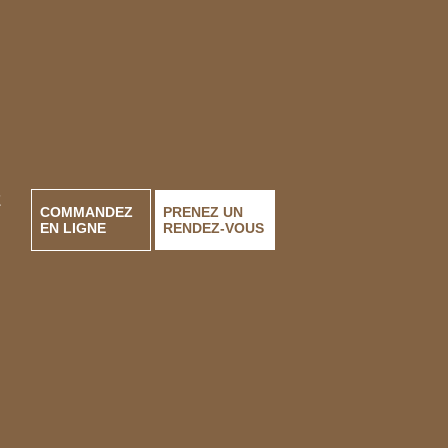
lunique.soreltracy
lunique.soreltracy
Juil 20
lunique.soreltracy
Juil 11
lunique.soreltracy
Avr 19
lunique.soreltracy
Mar 27
Mar 6
E
COMMANDEZ
PRENEZ UN
EN LIGNE
RENDEZ-VOUS