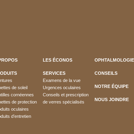
lunique.soreltracy
lunique.soreltracy
lunique.soreltracy
lunique.soreltracy
Juil 31
Juil 20
lunique.soreltracy
lunique.soreltracy
Juil 15
Juil 13
lunique.soreltracy
lunique.soreltracy
Avr 22
Avr 21
lunique.soreltracy
lunique.soreltracy
Avr 5
Avr 3
Mar 19
Mar 12
PROPOS
LES ÉCONOS
OPHTALMOLOGI
ODUITS
SERVICES
CONSEILS
ntures
Examens de la vue
NOTRE ÉQUIPE
ettes de soleil
Urgences oculaires
tilles cornéennes
Conseils et prescription
NOUS JOINDRE
ettes de protection
de verres spécialisés
duits oculaires
duits d’entretien