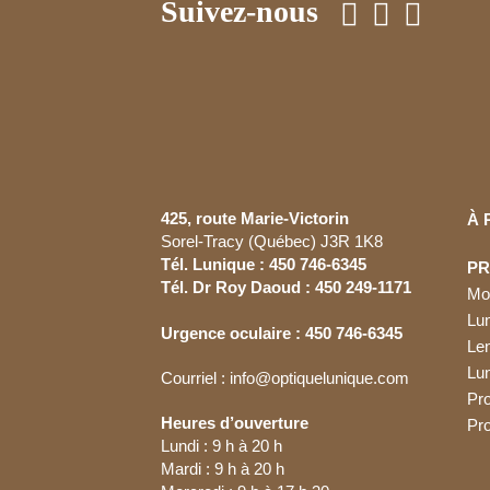
Suivez-nous
lunique.soreltracy
lunique.soreltracy
Août 5
lunique.soreltracy
Juil 17
lunique.soreltracy
Juin 23
lunique.soreltracy
Avr 17
Mar 20
425, route Marie-Victorin
À 
Sorel-Tracy (Québec) J3R 1K8
Tél. Lunique : 450 746-6345
PR
Tél. Dr Roy Daoud : 450 249-1171
Mo
Lun
Urgence oculaire : 450 746-6345
Len
Lun
Courriel :
info@optiquelunique.com
Pro
Heures d’ouverture
Pro
Lundi : 9 h à 20 h
Mardi : 9 h à 20 h