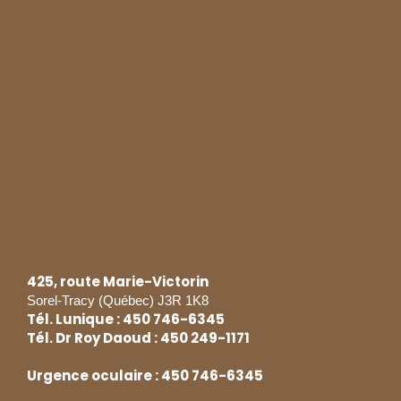
lunique.soreltracy
lunique.soreltracy
Août 5
lunique.soreltracy
Juil 31
lunique.soreltracy
Juil 20
lunique.soreltracy
Juil 20
lunique.soreltracy
Juil 17
lunique.soreltracy
Juil 15
lunique.soreltracy
Juil 13
lunique.soreltracy
Juil 11
lunique.soreltracy
Juin 23
lunique.soreltracy
Avr 22
lunique.soreltracy
Avr 21
lunique.soreltracy
Avr 19
lunique.soreltracy
Avr 17
lunique.soreltracy
Avr 5
lunique.soreltracy
Avr 3
lunique.soreltracy
Mar 27
lunique.soreltracy
Mar 20
lunique.soreltracy
Mar 19
lunique.soreltracy
Mar 12
Mar 6
425, route Marie-Victorin
Sorel-Tracy (Québec) J3R 1K8
Tél. Lunique : 450 746-6345
Tél. Dr Roy Daoud : 450 249-1171
Urgence oculaire : 450 746-6345